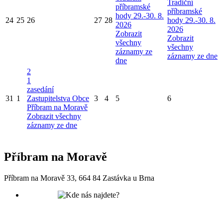
Tradiční
příbramské
příbramské
hody 29.-30. 8.
24
25
26
27
28
hody 29.-30. 8.
2026
2026
Zobrazit
Zobrazit
všechny
všechny
záznamy ze
záznamy ze dne
dne
2
1
zasedání
31
1
Zastupitelstva Obce
3
4
5
6
Příbram na Moravě
Zobrazit všechny
záznamy ze dne
Příbram na Moravě
Příbram na Moravě 33, 664 84 Zastávka u Brna