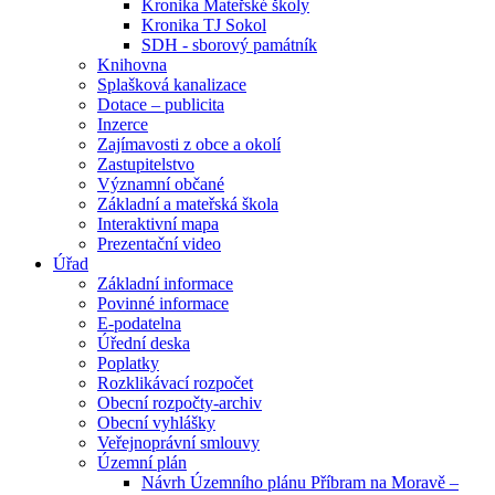
Kronika Mateřské školy
Kronika TJ Sokol
SDH - sborový památník
Knihovna
Splašková kanalizace
Dotace – publicita
Inzerce
Zajímavosti z obce a okolí
Zastupitelstvo
Významní občané
Základní a mateřská škola
Interaktivní mapa
Prezentační video
Úřad
Základní informace
Povinné informace
E-podatelna
Úřední deska
Poplatky
Rozklikávací rozpočet
Obecní rozpočty-archiv
Obecní vyhlášky
Veřejnoprávní smlouvy
Územní plán
Návrh Územního plánu Příbram na Moravě –