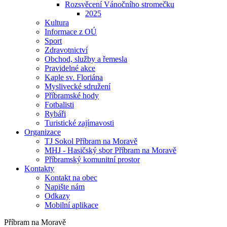
Rozsvěcení Vánočního stromečku
2025
Kultura
Informace z OÚ
Sport
Zdravotnictví
Obchod, služby a řemesla
Pravidelné akce
Kaple sv. Floriána
Myslivecké sdružení
Příbramské hody
Fotbalisti
Rybáři
Turistické zajímavosti
Organizace
TJ Sokol Příbram na Moravě
MHJ - Hasičský sbor Příbram na Moravě
Příbramský komunitní prostor
Kontakty
Kontakt na obec
Napište nám
Odkazy
Mobilní aplikace
Příbram na Moravě