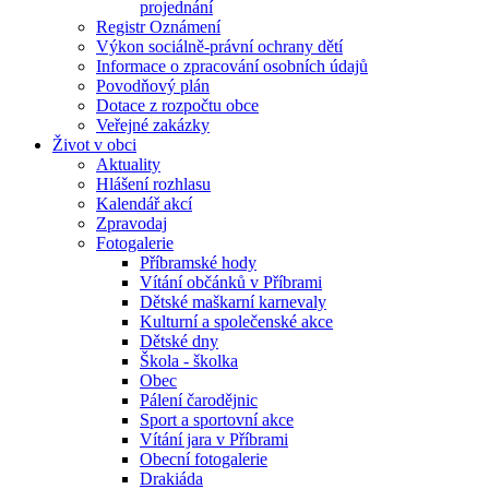
projednání
Registr Oznámení
Výkon sociálně-právní ochrany dětí
Informace o zpracování osobních údajů
Povodňový plán
Dotace z rozpočtu obce
Veřejné zakázky
Život v obci
Aktuality
Hlášení rozhlasu
Kalendář akcí
Zpravodaj
Fotogalerie
Příbramské hody
Vítání občánků v Příbrami
Dětské maškarní karnevaly
Kulturní a společenské akce
Dětské dny
Škola - školka
Obec
Pálení čarodějnic
Sport a sportovní akce
Vítání jara v Příbrami
Obecní fotogalerie
Drakiáda