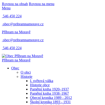
Rovnou na obsah
Rovnou na menu
Menu
546 450 224
obec@pribramnamorave.cz
Příbram na Moravě
obec@pribramnamorave.cz
546 450 224
Příbram na Moravě
Obec
O obci
Historie
I. světová válka
Historie obce
Pamětní kniha 1920–1937
Pamětní kniha 1938–1967
Obecní kronika 1989 - 2012
Školní kronika 1893 - 1931