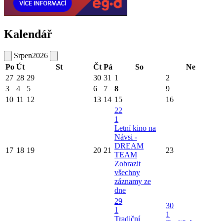
Kalendář
Srpen
2026
Po
Út
St
Čt
Pá
So
Ne
27
28
29
30
31
1
2
3
4
5
6
7
8
9
10
11
12
13
14
15
16
22
1
Letní kino na
Návsi -
DREAM
17
18
19
20
21
23
TEAM
Zobrazit
všechny
záznamy ze
dne
29
30
1
1
Tradiční