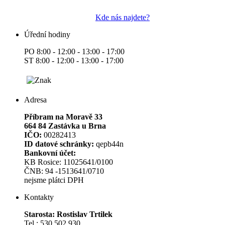
Kde nás najdete?
Úřední hodiny
PO 8:00 - 12:00 - 13:00 - 17:00
ST 8:00 - 12:00 - 13:00 - 17:00
Adresa
Příbram na Moravě 33
664 84 Zastávka u Brna
IČO:
00282413
ID datové schránky:
qepb44n
Bankovní účet:
KB Rosice: 11025641/0100
ČNB: 94 -1513641/0710
nejsme plátci DPH
Kontakty
Starosta: Rostislav Trtilek
Tel.: 530 502 930