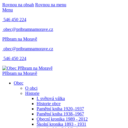
Rovnou na obsah
Rovnou na menu
Menu
546 450 224
obec@pribramnamorave.cz
Příbram na Moravě
obec@pribramnamorave.cz
546 450 224
Příbram na Moravě
Obec
O obci
Historie
I. světová válka
Historie obce
Pamětní kniha 1920–1937
Pamětní kniha 1938–1967
Obecní kronika 1989 - 2012
Školní kronika 1893 - 1931