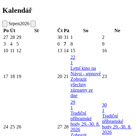
Kalendář
Srpen
2026
Po
Út
St
Čt
Pá
So
Ne
27
28
29
30
31
1
2
3
4
5
6
7
8
9
10
11
12
13
14
15
16
22
1
Letní kino na
Návsi - srpnové
17
18
19
20
21
23
Zobrazit
všechny
záznamy ze
dne
29
30
1
1
Tradiční
Tradiční
příbramské
příbramské
hody 29.-30. 8.
24
25
26
27
28
hody 29.-30. 8.
2026
2026
Zobrazit