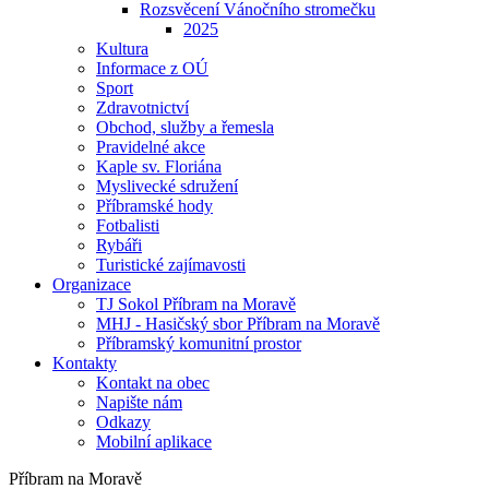
Rozsvěcení Vánočního stromečku
2025
Kultura
Informace z OÚ
Sport
Zdravotnictví
Obchod, služby a řemesla
Pravidelné akce
Kaple sv. Floriána
Myslivecké sdružení
Příbramské hody
Fotbalisti
Rybáři
Turistické zajímavosti
Organizace
TJ Sokol Příbram na Moravě
MHJ - Hasičský sbor Příbram na Moravě
Příbramský komunitní prostor
Kontakty
Kontakt na obec
Napište nám
Odkazy
Mobilní aplikace
Příbram na Moravě