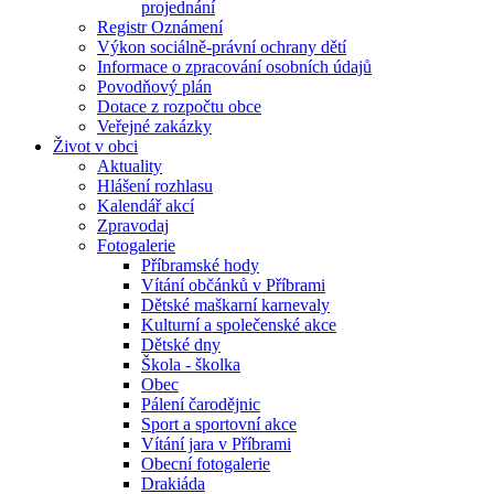
projednání
Registr Oznámení
Výkon sociálně-právní ochrany dětí
Informace o zpracování osobních údajů
Povodňový plán
Dotace z rozpočtu obce
Veřejné zakázky
Život v obci
Aktuality
Hlášení rozhlasu
Kalendář akcí
Zpravodaj
Fotogalerie
Příbramské hody
Vítání občánků v Příbrami
Dětské maškarní karnevaly
Kulturní a společenské akce
Dětské dny
Škola - školka
Obec
Pálení čarodějnic
Sport a sportovní akce
Vítání jara v Příbrami
Obecní fotogalerie
Drakiáda