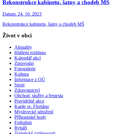
Rekonstrukce kabinetu, šatny a chodeb MŠ
Datum:
24. 10. 2023
Rekonstrukce kabinetu, šatny a chodeb MŠ
Život v obci
Aktuality
Hlášení rozhlasu
Kalendář akcí
Zpravodaj
Fotogalerie
Kultura
Informace z OÚ
Sport
Zdravotnictví
Obchod, služby a řemesla
Pravidelné akce
Kaple sv. Floriána
Myslivecké sdružení
Příbramské hody
Fotbalisti
Rybáři
Turistické zajímavosti