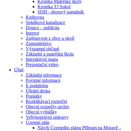
Kronika Mateřské školy
Kronika TJ Sokol
SDH - sborový památník
Knihovna
Splašková kanalizace
Dotace – publicita
Inzerce
Zajímavosti z obce a okolí
Zastupitelstvo
Významní občané
Základní a mateřská škola
Interaktivní mapa
Prezentační video
Úřad
Základní informace
Povinné informace
E-podatelna
Úřední deska
Poplatky
Rozklikávací rozpočet
Obecní rozpočty-archiv
Obecní vyhlášky
Veřejnoprávní smlouvy
Územní plán
Návrh Územního plánu Příbram na Moravě –