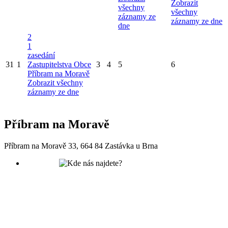
Zobrazit
všechny
všechny
záznamy ze
záznamy ze dne
dne
2
1
zasedání
31
1
Zastupitelstva Obce
3
4
5
6
Příbram na Moravě
Zobrazit všechny
záznamy ze dne
Příbram na Moravě
Příbram na Moravě 33, 664 84 Zastávka u Brna