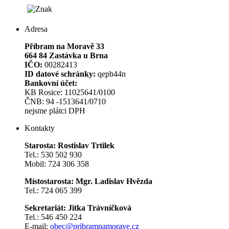
Adresa
Příbram na Moravě 33
664 84 Zastávka u Brna
IČO:
00282413
ID datové schránky:
qepb44n
Bankovní účet:
KB Rosice: 11025641/0100
ČNB: 94 -1513641/0710
nejsme plátci DPH
Kontakty
Starosta: Rostislav Trtilek
Tel.: 530 502 930
Mobil: 724 306 358
Místostarosta: Mgr. Ladislav Hvězda
Tel.: 724 065 399
Sekretariát: Jitka Trávníčková
Tel.: 546 450 224
E-mail:
obec@pribramnamorave.cz