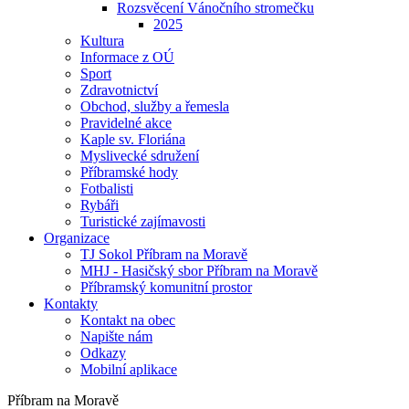
Rozsvěcení Vánočního stromečku
2025
Kultura
Informace z OÚ
Sport
Zdravotnictví
Obchod, služby a řemesla
Pravidelné akce
Kaple sv. Floriána
Myslivecké sdružení
Příbramské hody
Fotbalisti
Rybáři
Turistické zajímavosti
Organizace
TJ Sokol Příbram na Moravě
MHJ - Hasičský sbor Příbram na Moravě
Příbramský komunitní prostor
Kontakty
Kontakt na obec
Napište nám
Odkazy
Mobilní aplikace
Příbram na Moravě