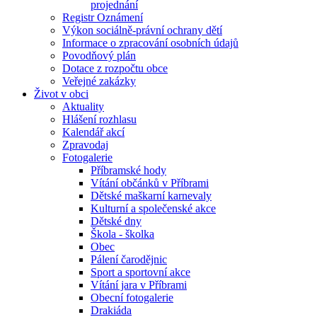
projednání
Registr Oznámení
Výkon sociálně-právní ochrany dětí
Informace o zpracování osobních údajů
Povodňový plán
Dotace z rozpočtu obce
Veřejné zakázky
Život v obci
Aktuality
Hlášení rozhlasu
Kalendář akcí
Zpravodaj
Fotogalerie
Příbramské hody
Vítání občánků v Příbrami
Dětské maškarní karnevaly
Kulturní a společenské akce
Dětské dny
Škola - školka
Obec
Pálení čarodějnic
Sport a sportovní akce
Vítání jara v Příbrami
Obecní fotogalerie
Drakiáda