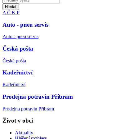
Hledat
A
Č
K
P
Auto - pneu servis
Auto - pneu servis
Česká pošta
Česká pošta
Kadeřnictví
Kadeřnictví
Prodejna potravin Příbram
Prodejna potravin Příbram
Život v obci
Aktuality
Hlášení rozhlasu