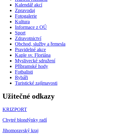
Kalendář akcí
Zpravodaj
Fotogalerie
Kultura
Informace z OÚ
Sport
Zdravotnictví
Obchod, služby a řemesla
Pravidelné akce
Kaple sv. Floriána
Myslivecké sdružení
Příbramské hody
Fotbalisti
Rybáři
Turistické zajímavosti
Užitečné odkazy
KRIZPORT
Chytré blondýnky radí
Jihomoravský kraj