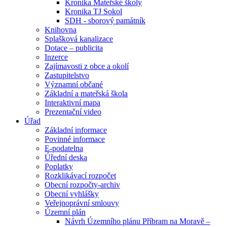
Kronika Mateřské školy
Kronika TJ Sokol
SDH - sborový památník
Knihovna
Splašková kanalizace
Dotace – publicita
Inzerce
Zajímavosti z obce a okolí
Zastupitelstvo
Významní občané
Základní a mateřská škola
Interaktivní mapa
Prezentační video
Úřad
Základní informace
Povinné informace
E-podatelna
Úřední deska
Poplatky
Rozklikávací rozpočet
Obecní rozpočty-archiv
Obecní vyhlášky
Veřejnoprávní smlouvy
Územní plán
Návrh Územního plánu Příbram na Moravě –