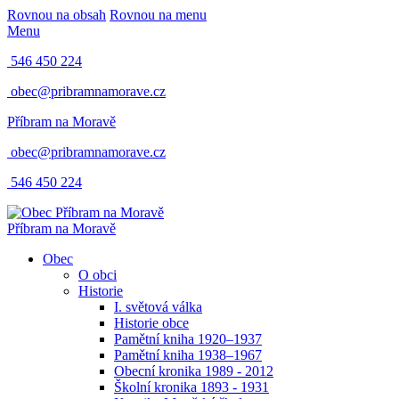
Rovnou na obsah
Rovnou na menu
Menu
546 450 224
obec@pribramnamorave.cz
Příbram na Moravě
obec@pribramnamorave.cz
546 450 224
Příbram na Moravě
Obec
O obci
Historie
I. světová válka
Historie obce
Pamětní kniha 1920–1937
Pamětní kniha 1938–1967
Obecní kronika 1989 - 2012
Školní kronika 1893 - 1931