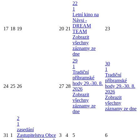
22
1
Letní kino na
Návsi -
DREAM
17
18
19
20
21
23
TEAM
Zobrazit
všechny
záznamy ze
dne
29
30
1
1
Tradiční
Tradiční
příbramské
příbramské
hody 29.-30. 8.
24
25
26
27
28
hody 29.-30. 8.
2026
2026
Zobrazit
Zobrazit
všechny
všechny
záznamy ze
záznamy ze dne
dne
2
1
zasedání
31
1
Zastupitelstva Obce
3
4
5
6