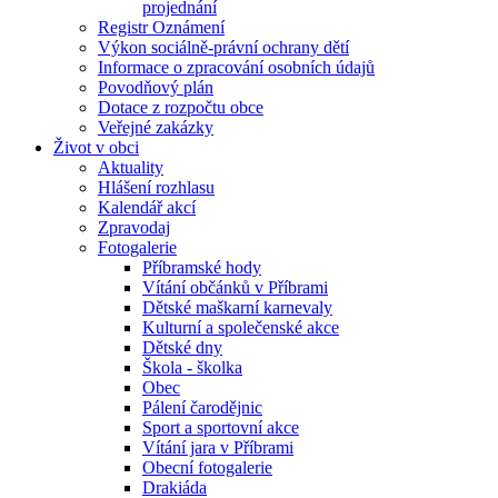
projednání
Registr Oznámení
Výkon sociálně-právní ochrany dětí
Informace o zpracování osobních údajů
Povodňový plán
Dotace z rozpočtu obce
Veřejné zakázky
Život v obci
Aktuality
Hlášení rozhlasu
Kalendář akcí
Zpravodaj
Fotogalerie
Příbramské hody
Vítání občánků v Příbrami
Dětské maškarní karnevaly
Kulturní a společenské akce
Dětské dny
Škola - školka
Obec
Pálení čarodějnic
Sport a sportovní akce
Vítání jara v Příbrami
Obecní fotogalerie
Drakiáda