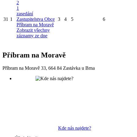
2
1
zasedání
31
1
Zastupitelstva Obce
3
4
5
6
Příbram na Moravě
Zobrazit všechny
záznamy ze dne
Příbram na Moravě
Příbram na Moravě 33, 664 84 Zastávka u Brna
Kde nás najdete?