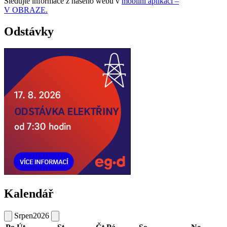
Sledujte informace z našeho webu v
mobilní aplikaci –
V OBRAZE.
Odstávky
Kalendář
Srpen
2026