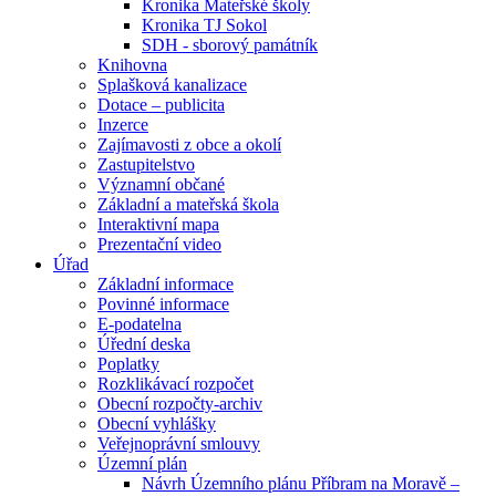
Kronika Mateřské školy
Kronika TJ Sokol
SDH - sborový památník
Knihovna
Splašková kanalizace
Dotace – publicita
Inzerce
Zajímavosti z obce a okolí
Zastupitelstvo
Významní občané
Základní a mateřská škola
Interaktivní mapa
Prezentační video
Úřad
Základní informace
Povinné informace
E-podatelna
Úřední deska
Poplatky
Rozklikávací rozpočet
Obecní rozpočty-archiv
Obecní vyhlášky
Veřejnoprávní smlouvy
Územní plán
Návrh Územního plánu Příbram na Moravě –