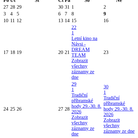
Po
Út
St
Čt
Pá
So
Ne
27
28
29
30
31
1
2
3
4
5
6
7
8
9
10
11
12
13
14
15
16
22
1
Letní kino na
Návsi -
DREAM
17
18
19
20
21
23
TEAM
Zobrazit
všechny
záznamy ze
dne
29
30
1
1
Tradiční
Tradiční
příbramské
příbramské
hody 29.-30. 8.
24
25
26
27
28
hody 29.-30. 8.
2026
2026
Zobrazit
Zobrazit
všechny
všechny
záznamy ze
záznamy ze dne
dne