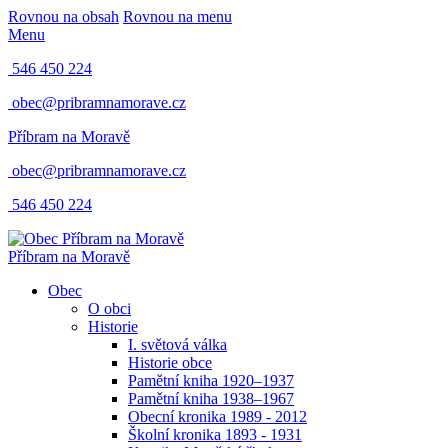
Rovnou na obsah
Rovnou na menu
Menu
546 450 224
obec@pribramnamorave.cz
Příbram na Moravě
obec@pribramnamorave.cz
546 450 224
Příbram na Moravě
Obec
O obci
Historie
I. světová válka
Historie obce
Pamětní kniha 1920–1937
Pamětní kniha 1938–1967
Obecní kronika 1989 - 2012
Školní kronika 1893 - 1931