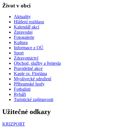
Život v obci
Aktuality
Hlášení rozhlasu
Kalendář akcí
Zpravodaj
Fotogalerie
Kultura
Informace z OÚ
Sport
Zdravotnictví
Obchod, služby a řemesla
Pravidelné akce
Kaple sv. Floriána
Myslivecké sdružení
Příbramské hody
Fotbalisti
Rybáři
Turistické zajímavosti
Užitečné odkazy
KRIZPORT