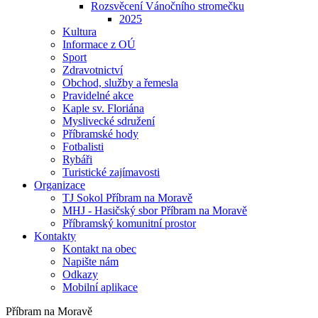
Rozsvěcení Vánočního stromečku
2025
Kultura
Informace z OÚ
Sport
Zdravotnictví
Obchod, služby a řemesla
Pravidelné akce
Kaple sv. Floriána
Myslivecké sdružení
Příbramské hody
Fotbalisti
Rybáři
Turistické zajímavosti
Organizace
TJ Sokol Příbram na Moravě
MHJ - Hasičský sbor Příbram na Moravě
Příbramský komunitní prostor
Kontakty
Kontakt na obec
Napište nám
Odkazy
Mobilní aplikace
Příbram na Moravě