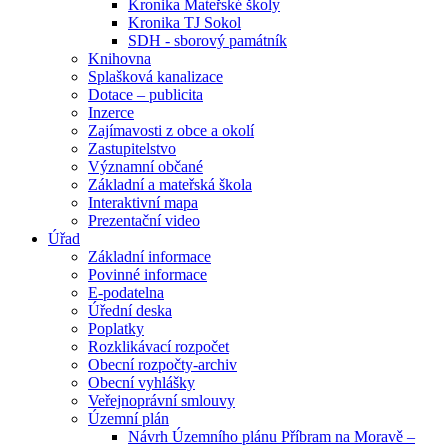
Kronika Mateřské školy
Kronika TJ Sokol
SDH - sborový památník
Knihovna
Splašková kanalizace
Dotace – publicita
Inzerce
Zajímavosti z obce a okolí
Zastupitelstvo
Významní občané
Základní a mateřská škola
Interaktivní mapa
Prezentační video
Úřad
Základní informace
Povinné informace
E-podatelna
Úřední deska
Poplatky
Rozklikávací rozpočet
Obecní rozpočty-archiv
Obecní vyhlášky
Veřejnoprávní smlouvy
Územní plán
Návrh Územního plánu Příbram na Moravě –