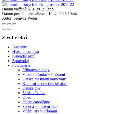
Datum vložení:
6. 3. 2012 13:59
Datum poslední aktualizace:
10. 4. 2025 19:44
Autor:
Správce Webu
Život v obci
Aktuality
Hlášení rozhlasu
Kalendář akcí
Zpravodaj
Fotogalerie
Příbramské hody
Vítání občánků v Příbrami
Dětské maškarní karnevaly
Kulturní a společenské akce
Dětské dny
Škola - školka
Obec
Pálení čarodějnic
Sport a sportovní akce
Vítání jara v Příbrami