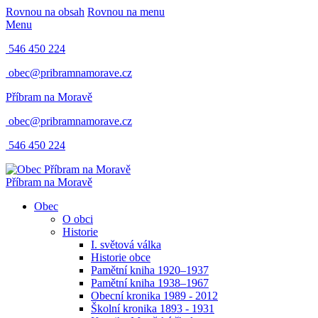
Rovnou na obsah
Rovnou na menu
Menu
546 450 224
obec@pribramnamorave.cz
Příbram na Moravě
obec@pribramnamorave.cz
546 450 224
Příbram na Moravě
Obec
O obci
Historie
I. světová válka
Historie obce
Pamětní kniha 1920–1937
Pamětní kniha 1938–1967
Obecní kronika 1989 - 2012
Školní kronika 1893 - 1931