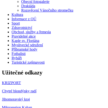
Obecní fotogalerie
Drakiáda
Rozsvěcení Vánočního stromečku
Kultura
Informace z OÚ
Sport
Zdravotnictví
Obchod, služby a řemesla
Pravidelné akce
Kaple sv. Floriána
Myslivecké sdružení
Příbramské hody
Fotbalisti
Rybáři
Turistické zajímavosti
Užitečné odkazy
KRIZPORT
Chytré blondýnky radí
Jihomoravský kraj
Mikroregion Kahan