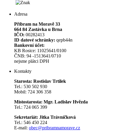
Adresa
Příbram na Moravě 33
664 84 Zastávka u Brna
IČO:
00282413
ID datové schránky:
qepb44n
Bankovní účet:
KB Rosice: 11025641/0100
ČNB: 94 -1513641/0710
nejsme plátci DPH
Kontakty
Starosta: Rostislav Trtilek
Tel.: 530 502 930
Mobil: 724 306 358
Místostarosta: Mgr. Ladislav Hvězda
Tel.: 724 065 399
Sekretariát: Jitka Trávníčková
Tel.: 546 450 224
E-mail:
obec@pribramnamorave.cz