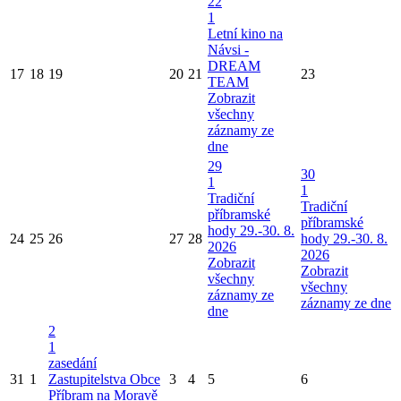
22
1
Letní kino na
Návsi -
DREAM
17
18
19
20
21
23
TEAM
Zobrazit
všechny
záznamy ze
dne
29
30
1
1
Tradiční
Tradiční
příbramské
příbramské
hody 29.-30. 8.
24
25
26
27
28
hody 29.-30. 8.
2026
2026
Zobrazit
Zobrazit
všechny
všechny
záznamy ze
záznamy ze dne
dne
2
1
zasedání
31
1
Zastupitelstva Obce
3
4
5
6
Příbram na Moravě