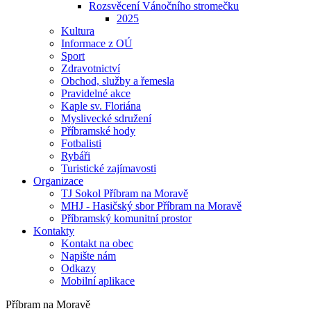
Rozsvěcení Vánočního stromečku
2025
Kultura
Informace z OÚ
Sport
Zdravotnictví
Obchod, služby a řemesla
Pravidelné akce
Kaple sv. Floriána
Myslivecké sdružení
Příbramské hody
Fotbalisti
Rybáři
Turistické zajímavosti
Organizace
TJ Sokol Příbram na Moravě
MHJ - Hasičský sbor Příbram na Moravě
Příbramský komunitní prostor
Kontakty
Kontakt na obec
Napište nám
Odkazy
Mobilní aplikace
Příbram na Moravě