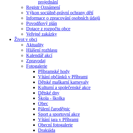
projednání
Registr Oznámení
Výkon sociálně-právní ochrany dětí
Informace o zpracování osobních údajů
Povodňový plán
Dotace z rozpočtu obce
Veřejné zakázky
Život v obci
Aktuality
Hlášení rozhlasu
Kalendář akcí
Zpravodaj
Fotogalerie
Příbramské hody
Vítání občánků v Příbrami
Dětské maškarní karnevaly
Kulturní a společenské akce
Dětské dny
Škola - školka
Obec
Pálení čarodějnic
Sport a sportovní akce
Vítání jara v Příbrami
Obecní fotogalerie
Drakiáda