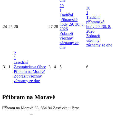
dne
29
30
1
1
Tradiční
Tradiční
příbramské
příbramské
hody 29.-30. 8.
24
25
26
27
28
hody 29.-30. 8.
2026
2026
Zobrazit
Zobrazit
všechny
všechny
záznamy ze
záznamy ze dne
dne
2
1
zasedání
31
1
Zastupitelstva Obce
3
4
5
6
Příbram na Moravě
Zobrazit všechny
záznamy ze dne
Příbram na Moravě
Příbram na Moravě 33, 664 84 Zastávka u Brna