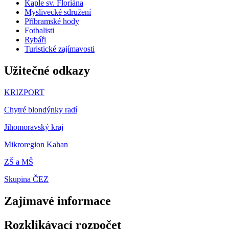
Kaple sv. Floriána
Myslivecké sdružení
Příbramské hody
Fotbalisti
Rybáři
Turistické zajímavosti
Užitečné odkazy
KRIZPORT
Chytré blondýnky radí
Jihomoravský kraj
Mikroregion Kahan
ZŠ a MŠ
Skupina ČEZ
Zajímavé informace
Rozklikávací rozpočet