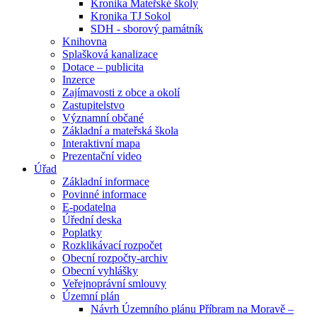
Kronika Mateřské školy
Kronika TJ Sokol
SDH - sborový památník
Knihovna
Splašková kanalizace
Dotace – publicita
Inzerce
Zajímavosti z obce a okolí
Zastupitelstvo
Významní občané
Základní a mateřská škola
Interaktivní mapa
Prezentační video
Úřad
Základní informace
Povinné informace
E-podatelna
Úřední deska
Poplatky
Rozklikávací rozpočet
Obecní rozpočty-archiv
Obecní vyhlášky
Veřejnoprávní smlouvy
Územní plán
Návrh Územního plánu Příbram na Moravě –