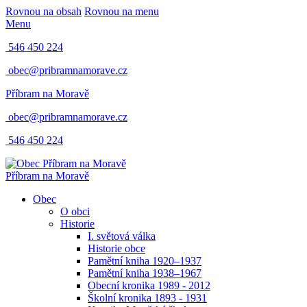
Rovnou na obsah
Rovnou na menu
Menu
546 450 224
obec@pribramnamorave.cz
Příbram na Moravě
obec@pribramnamorave.cz
546 450 224
Příbram na Moravě
Obec
O obci
Historie
I. světová válka
Historie obce
Pamětní kniha 1920–1937
Pamětní kniha 1938–1967
Obecní kronika 1989 - 2012
Školní kronika 1893 - 1931