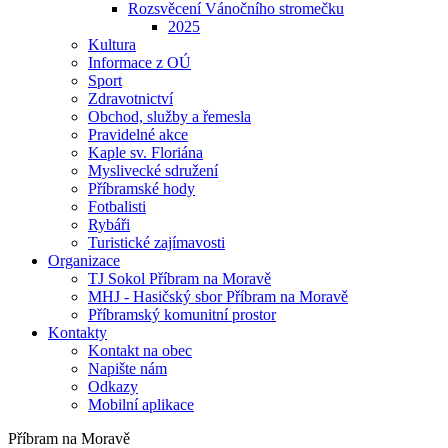
Rozsvěcení Vánočního stromečku
2025
Kultura
Informace z OÚ
Sport
Zdravotnictví
Obchod, služby a řemesla
Pravidelné akce
Kaple sv. Floriána
Myslivecké sdružení
Příbramské hody
Fotbalisti
Rybáři
Turistické zajímavosti
Organizace
TJ Sokol Příbram na Moravě
MHJ - Hasičský sbor Příbram na Moravě
Příbramský komunitní prostor
Kontakty
Kontakt na obec
Napište nám
Odkazy
Mobilní aplikace
Příbram na Moravě