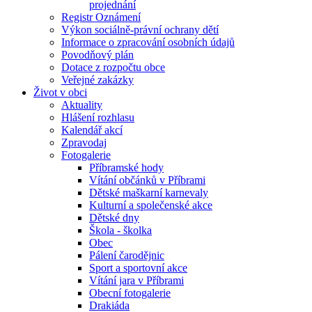
projednání
Registr Oznámení
Výkon sociálně-právní ochrany dětí
Informace o zpracování osobních údajů
Povodňový plán
Dotace z rozpočtu obce
Veřejné zakázky
Život v obci
Aktuality
Hlášení rozhlasu
Kalendář akcí
Zpravodaj
Fotogalerie
Příbramské hody
Vítání občánků v Příbrami
Dětské maškarní karnevaly
Kulturní a společenské akce
Dětské dny
Škola - školka
Obec
Pálení čarodějnic
Sport a sportovní akce
Vítání jara v Příbrami
Obecní fotogalerie
Drakiáda