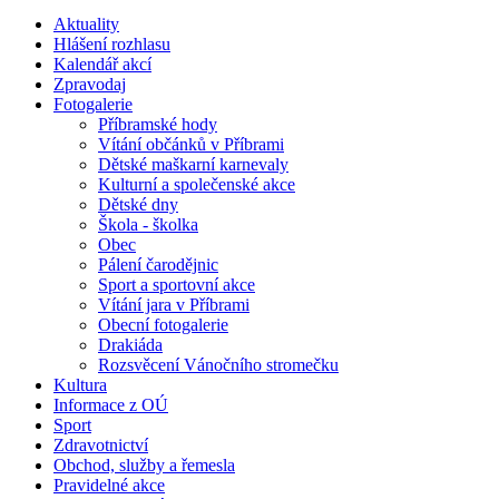
Aktuality
Hlášení rozhlasu
Kalendář akcí
Zpravodaj
Fotogalerie
Příbramské hody
Vítání občánků v Příbrami
Dětské maškarní karnevaly
Kulturní a společenské akce
Dětské dny
Škola - školka
Obec
Pálení čarodějnic
Sport a sportovní akce
Vítání jara v Příbrami
Obecní fotogalerie
Drakiáda
Rozsvěcení Vánočního stromečku
Kultura
Informace z OÚ
Sport
Zdravotnictví
Obchod, služby a řemesla
Pravidelné akce