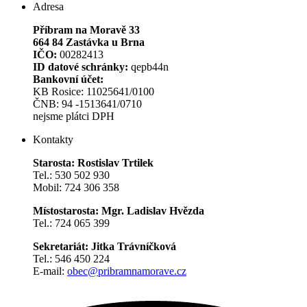
Adresa
Příbram na Moravě 33
664 84 Zastávka u Brna
IČO:
00282413
ID datové schránky:
qepb44n
Bankovní účet:
KB Rosice: 11025641/0100
ČNB: 94 -1513641/0710
nejsme plátci DPH
Kontakty
Starosta: Rostislav Trtilek
Tel.: 530 502 930
Mobil: 724 306 358
Místostarosta: Mgr. Ladislav Hvězda
Tel.: 724 065 399
Sekretariát: Jitka Trávníčková
Tel.: 546 450 224
E-mail:
obec@pribramnamorave.cz