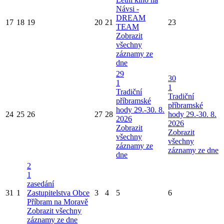
Návsi -
DREAM
17
18
19
20
21
23
TEAM
Zobrazit
všechny
záznamy ze
dne
29
30
1
1
Tradiční
Tradiční
příbramské
příbramské
hody 29.-30. 8.
24
25
26
27
28
hody 29.-30. 8.
2026
2026
Zobrazit
Zobrazit
všechny
všechny
záznamy ze
záznamy ze dne
dne
2
1
zasedání
31
1
Zastupitelstva Obce
3
4
5
6
Příbram na Moravě
Zobrazit všechny
záznamy ze dne