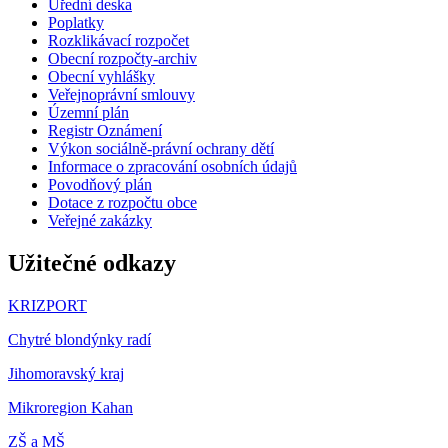
Úřední deska
Poplatky
Rozklikávací rozpočet
Obecní rozpočty-archiv
Obecní vyhlášky
Veřejnoprávní smlouvy
Územní plán
Registr Oznámení
Výkon sociálně-právní ochrany dětí
Informace o zpracování osobních údajů
Povodňový plán
Dotace z rozpočtu obce
Veřejné zakázky
Užitečné odkazy
KRIZPORT
Chytré blondýnky radí
Jihomoravský kraj
Mikroregion Kahan
ZŠ a MŠ