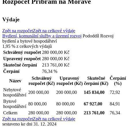
Rozpočet Příbram na Moravě
Výdaje
Zpět na rozpočet
Zpět na celkové výdaje
Bydlení, komunální služby a územní rozvoj
Pododdíl
Rozvoj
bydlení a bytové hospodářství
1,95 %
z celkových výdajů
Schválený rozpočet
280 000,00 Kč
Upravený rozpočet
280 000,00 Kč
Skutečné čerpání
213 761,00 Kč
Čerpání
76,34 %
Schválený
Upravený
Skutečné
Čerpání
Název
rozpočet
(Kč)
rozpočet
(Kč)
čerpání
(Kč)
(%)
Nebytové
200 000,00
200 000,00
145 834,00
72,92
hospodářství
Bytové
80 000,00
80 000,00
67 927,00
84,91
hospodářství
Celkem
280 000,00
280 000,00
213 761,00
76,34
Zpět na rozpočet
Zpět na celkové výdaje
sestaveno ke dni 31. 12. 2024