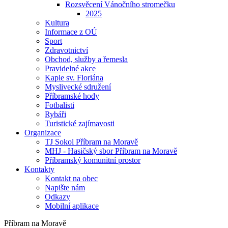
Rozsvěcení Vánočního stromečku
2025
Kultura
Informace z OÚ
Sport
Zdravotnictví
Obchod, služby a řemesla
Pravidelné akce
Kaple sv. Floriána
Myslivecké sdružení
Příbramské hody
Fotbalisti
Rybáři
Turistické zajímavosti
Organizace
TJ Sokol Příbram na Moravě
MHJ - Hasičský sbor Příbram na Moravě
Příbramský komunitní prostor
Kontakty
Kontakt na obec
Napište nám
Odkazy
Mobilní aplikace
Příbram na Moravě