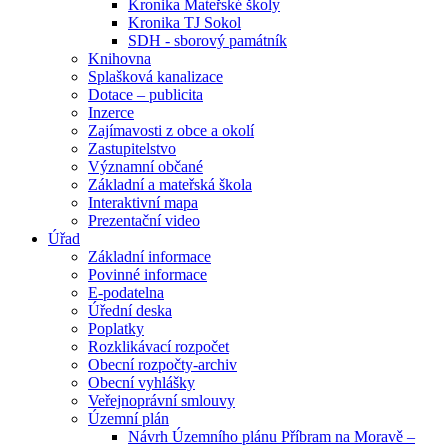
Kronika Mateřské školy
Kronika TJ Sokol
SDH - sborový památník
Knihovna
Splašková kanalizace
Dotace – publicita
Inzerce
Zajímavosti z obce a okolí
Zastupitelstvo
Významní občané
Základní a mateřská škola
Interaktivní mapa
Prezentační video
Úřad
Základní informace
Povinné informace
E-podatelna
Úřední deska
Poplatky
Rozklikávací rozpočet
Obecní rozpočty-archiv
Obecní vyhlášky
Veřejnoprávní smlouvy
Územní plán
Návrh Územního plánu Příbram na Moravě –