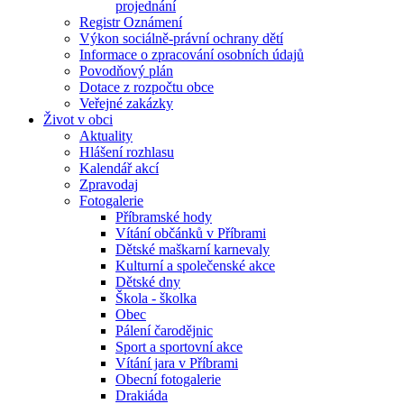
projednání
Registr Oznámení
Výkon sociálně-právní ochrany dětí
Informace o zpracování osobních údajů
Povodňový plán
Dotace z rozpočtu obce
Veřejné zakázky
Život v obci
Aktuality
Hlášení rozhlasu
Kalendář akcí
Zpravodaj
Fotogalerie
Příbramské hody
Vítání občánků v Příbrami
Dětské maškarní karnevaly
Kulturní a společenské akce
Dětské dny
Škola - školka
Obec
Pálení čarodějnic
Sport a sportovní akce
Vítání jara v Příbrami
Obecní fotogalerie
Drakiáda