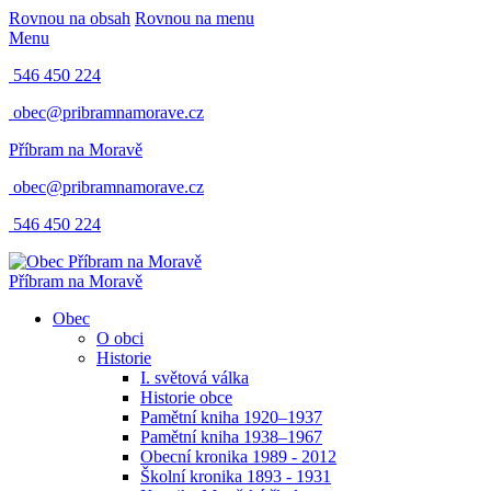
Rovnou na obsah
Rovnou na menu
Menu
546 450 224
obec@pribramnamorave.cz
Příbram na Moravě
obec@pribramnamorave.cz
546 450 224
Příbram na Moravě
Obec
O obci
Historie
I. světová válka
Historie obce
Pamětní kniha 1920–1937
Pamětní kniha 1938–1967
Obecní kronika 1989 - 2012
Školní kronika 1893 - 1931